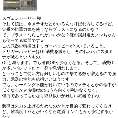
スヴェンガーリー 極
そして銃は、今メテオだとかいろんな呼ばれ方してるけど、
定番の抗重力弾を使うならブラストになるのかな？
で、ブラストならこれがいいかな？確か誤射姫カノンちゃん
も使ってる武器ですｗ
この武器の特徴はトリガーハッピーがついていること。
トリガーハッピーはOP消費を減らし、その代わりにスタミ
ナが減るというもの。
OPも減ります。でも消費OPが少なくなる。そして、消費OP
が多いバレットだと一発で息切れします。
ということで使い方は難しいものの撃てる数が増えるので強
力。武器の性能も結構いいほうです。
でも、ホーミング不能が付いているのでメテオとかの命中が
低くなるかｗ 制御敵のほうを向くが利かなくなる。
強力であってもかなり取り扱いが難しい武器ですね。
装甲は火力を上げるためなのかとか目的で変わってくるけ
ど、難易度１０とかいくなら尾盾 キンキとかが安定するか
な？