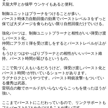
天龍大甲とか猿甲 ウンケイもあると便利。
制御ユニットはプラーナをつけることが多い。
バースト時体力自動回復の効果でバーストレベル３をずっと
保てば大ダメージを食らわない限り自然回復だけでいける。
強化パーツは、制御ユニットプラーナと相性がいい弾受け渡
しバースト化。
仲間にアラガミ弾を受け渡しをするとバーストレベルが上が
る。
もうひとつはやっぱりプラーナとの相性がいいバースト維
持。バースト時間が延びるというもの。
ここで気づく人もいるだろうけど、弾受け渡しバースト化と
バースト時間↑が付いているショートがあります。
ラグナロクというやつです。バースト時銃攻撃↑もついてい
る優秀は武器。
雷弱点の敵でホールドがいらないならこっちを使ったほうが
強い。
ここまでバーストにこだわっているので、リンクサポートも
フルバースト0.2とかをつけることが多いです。