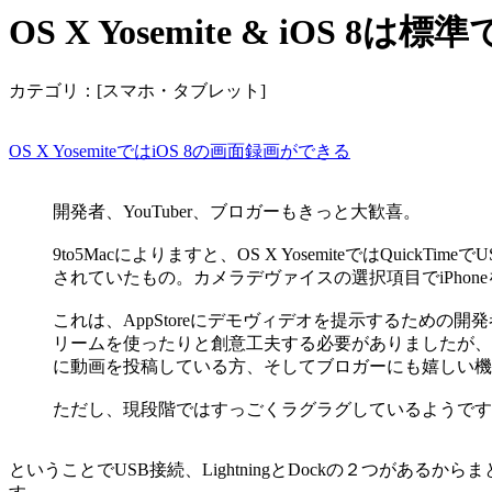
OS X Yosemite & iOS
カテゴリ：[スマホ・タブレット]
OS X YosemiteではiOS 8の画面録画ができる
開発者、YouTuber、ブロガーもきっと大歓喜。
9to5Macによりますと、OS X YosemiteではQui
されていたもの。カメラデヴァイスの選択項目でiPhon
これは、AppStoreにデモヴィデオを提示するための開
リームを使ったりと創意工夫する必要がありましたが、今
に動画を投稿している方、そしてブロガーにも嬉しい機
ただし、現段階ではすっごくラグラグしているようです
ということでUSB接続、LightningとDockの２つがあるから