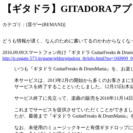
【ギタドラ】GITADORAア
カテゴリ：[音ゲー(BEMANI)]
どうも情報が遅く、なんのために書いてるのかわからなくな
2016.09.09スマートフォン向け『ギタドラ GuitarFreaks &
http://p.eagate.573.jp/game/gfdm/gitadora_tb/info.html?no=160909_
いつも『ギタドラ GuitarFreaks & DrumMani
本サービスは、2013年2月の開始から多くのお客さまに支
サービスを終了することといたしました。12月15日(木)以降
サービス終了に先立って、楽曲の販売を2016年11月14日(
これまでサービスを提供させていただくことができまし
たが、最後まで『ギタドラ GuitarFreaks & DrumM
なお、未使用のミュージックキーと有償ギタドロップに