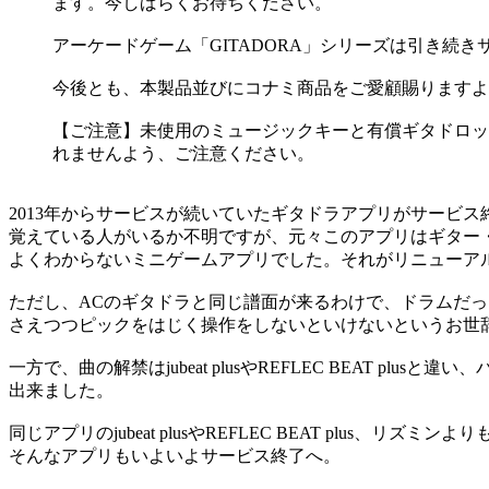
ます。今しばらくお待ちください。
アーケードゲーム「GITADORA」シリーズは引き続
今後とも、本製品並びにコナミ商品をご愛顧賜りますよ
【ご注意】未使用のミュージックキーと有償ギタドロップの払戻
れませんよう、ご注意ください。
2013年からサービスが続いていたギタドラアプリがサービス
覚えている人がいるか不明ですが、元々このアプリはギター
よくわからないミニゲームアプリでした。それがリニューア
ただし、ACのギタドラと同じ譜面が来るわけで、ドラムだ
さえつつピックをはじく操作をしないといけないというお世
一方で、曲の解禁はjubeat plusやREFLEC BEAT
出来ました。
同じアプリのjubeat plusやREFLEC BEAT plus、
そんなアプリもいよいよサービス終了へ。