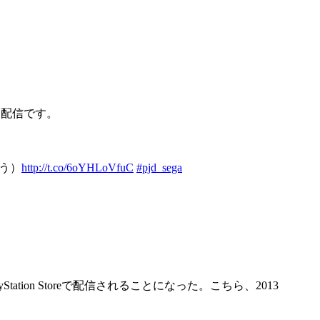
く配信です。
ろう）
http://t.co/6oYHLoVfuC
#pjd_sega
tion Storeで配信されることになった。こちら、2013