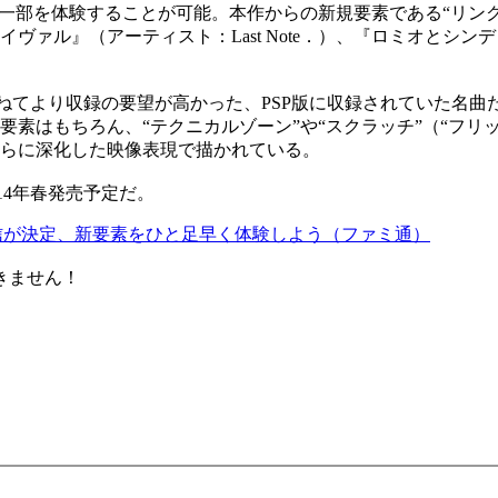
一部を体験することが可能。本作からの新規要素である“リンク
ァル』（アーティスト：Last Note．）、『ロミオとシンデレ
は、かねてより収録の要望が高かった、PSP版に収録されていた
素はもちろん、“テクニカルゾーン”や“スクラッチ”（“フリ
らに深化した映像表現で描かれている。
014年春発売予定だ。
版の配信が決定、新要素をひと足早く体験しよう（ファミ通）
きません！