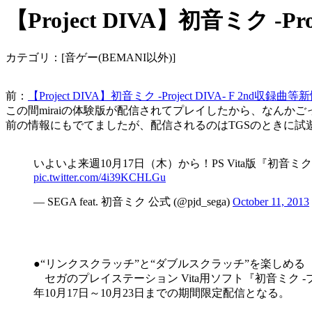
【Project DIVA】初音ミク -Pro
カテゴリ：[音ゲー(BEMANI以外)]
前：
【Project DIVA】初音ミク -Project DIVA- F 2nd収録曲
この間miraiの体験版が配信されてプレイしたから、なんかごっち
前の情報にもでてましたが、配信されるのはTGSのときに試
いよいよ来週10月17日（木）から！PS Vita版『初音ミク -
pic.twitter.com/4i39KCHLGu
― SEGA feat. 初音ミク 公式 (@pjd_sega)
October 11, 2013
●“リンクスクラッチ”と“ダブルスクラッチ”を楽しめる
セガのプレイステーション Vita用ソフト『初音ミク -プロジ
年10月17日～10月23日までの期間限定配信となる。