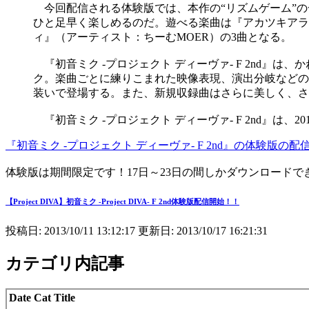
今回配信される体験版では、本作の“リズムゲーム”の
ひと足早く楽しめるのだ。遊べる楽曲は『アカツキアライヴ
ィ』（アーティスト：ちーむMOER）の3曲となる。
『初音ミク -プロジェクト ディーヴァ- F 2nd』
ク。楽曲ごとに練りこまれた映像表現、演出分岐などの要
装いで登場する。また、新規収録曲はさらに美しく、さ
『初音ミク -プロジェクト ディーヴァ- F 2nd』は、2
『初音ミク -プロジェクト ディーヴァ- F 2nd』の体験
体験版は期間限定です！17日～23日の間しかダウンロードで
【Project DIVA】初音ミク -Project DIVA- F 2nd体験版配信開始！！
投稿日: 2013/10/11 13:12:17 更新日: 2013/10/17 16:21:31
カテゴリ内記事