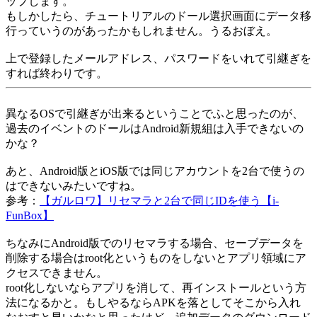
ップします。
もしかしたら、チュートリアルのドール選択画面にデータ移
行っていうのがあったかもしれません。うるおぼえ。
上で登録したメールアドレス、パスワードをいれて引継ぎを
すれば終わりです。
異なるOSで引継ぎが出来るということでふと思ったのが、
過去のイベントのドールはAndroid新規組は入手できないの
かな？
あと、Android版とiOS版では同じアカウントを2台で使うの
はできないみたいですね。
参考：
【ガルロワ】リセマラと2台で同じIDを使う【i-
FunBox】
ちなみにAndroid版でのリセマラする場合、セーブデータを
削除する場合はroot化というものをしないとアプリ領域にア
クセスできません。
root化しないならアプリを消して、再インストールという方
法になるかと。もしやるならAPKを落としてそこから入れ