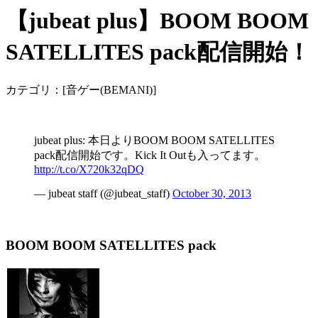
【jubeat plus】BOOM BOOM
SATELLITES pack配信開始！
カテゴリ：[音ゲー(BEMANI)]
jubeat plus: 本日よりBOOM BOOM SATELLITES
pack配信開始です。Kick It Outも入ってます。
http://t.co/X720k32qDQ
― jubeat staff (@jubeat_staff)
October 30, 2013
BOOM BOOM SATELLITES pack