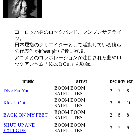
ヨーロッパ発のロックバンド、ブンブンサテライ
ツ。
日本屈指のクリエイターとして活動している彼ら
の代表作がjubeat plusで遂に登場。
アニメとのコラボレーションが注目された曲やロ
ックアンセム「Kick It Out」も収録。
music
artist
bsc
adv
ext
BOOM BOOM
Dive For You
2
5
8
SATELLITES
BOOM BOOM
Kick It Out
3
8
10
SATELLITES
BOOM BOOM
BACK ON MY FEET
2
6
8
SATELLITES
SHUT UP AND
BOOM BOOM
3
7
9
EXPLODE
SATELLITES