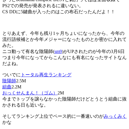
PS2での発売が発表されるに違いない。
CS DDに5鍵曲が入ったのはこの布石だったんだよ！！
とりあえず、今年も残り1ヶ月ちょいになったから、今年の
流行語候補とか今年メジャーになったものとか密かに入れて
みた。
ニコ動って有名な陰陽師(
sm9
)がUPされたのが今年の3月6日
つまり今年になってからこんなにも有名になったサイトなん
だよね。
ついでに
トータル再生ランキング
陰陽師
2.5M
組曲
2.2M
おっくせんまん！（ゴム）
2M
今までトップを譲らなかった陰陽師だけどとうとう組曲に抜
かされる日も近いな。
そしてランキング上位でペース的に一番速いのが
みっくみく
かな