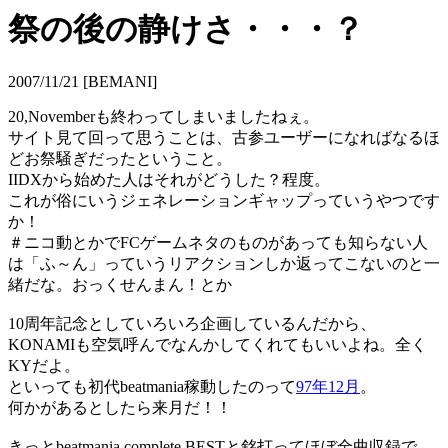
祭の後の静けさ・・・？
2007/11/21 [BEMANI]
20,Novemberも終わってしまいましたねぇ。
サイト見て回って思うことは、古参ユーザーになればなるほ
どお祭騒ぎだったということ。
IIDXから始めた人はそれがどうした？程度。
これが俗にいうジェネレーションギャップっていうやつです
か！
＃ニコ動とかでFCゲームネタのものがあっても知らない人
は「ふ～ん」っていうリアクションしか返ってこないのと一
緒だな。おっくせんまん！とか
10周年記念としていろいろ企画しているんだから、
KONAMIも空気呼んでなんかしてくれてもいいよね。全く
KYだよ。
といっても初代beatmania稼動したのって
97年12月
。
何かがあるとしたら来月だ！！
きっとbeatmania complete BESTと銘打ってほぼ全曲収録で