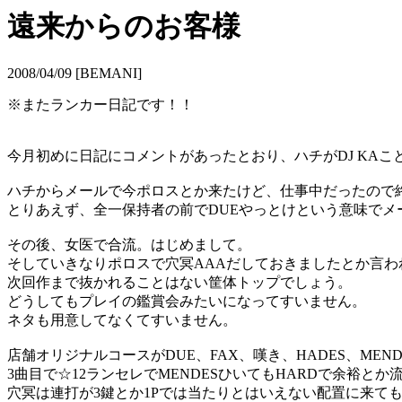
遠来からのお客様
2008/04/09 [BEMANI]
※またランカー日記です！！
今月初めに日記にコメントがあったとおり、ハチがDJ KA
ハチからメールで今ポロスとか来たけど、仕事中だったので
とりあえず、全一保持者の前でDUEやっとけという意味でメ
その後、女医で合流。はじめまして。
そしていきなりポロスで穴冥AAAだしておきましたとか言わ
次回作まで抜かれることはない筐体トップでしょう。
どうしてもプレイの鑑賞会みたいになってすいません。
ネタも用意してなくてすいません。
店舗オリジナルコースがDUE、FAX、嘆き、HADES、ME
3曲目で☆12ランセレでMENDESひいてもHARDで余裕と
穴冥は連打が3鍵とか1Pでは当たりとはいえない配置に来て