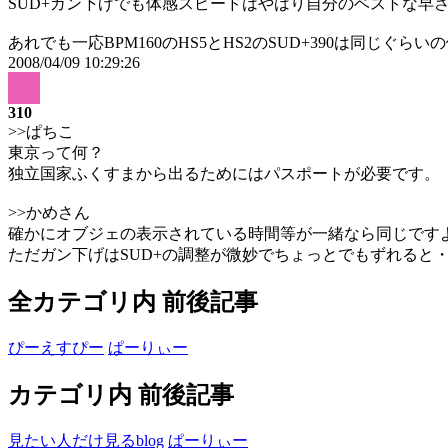
SUD+ガン下げでも体感スピードはやはり自分のベストな早
あれでも一応BPM160のHS5とHS2のSUD+390は同じぐ
2008/04/09 10:29:26
310
>>ぱちこ
東京って何？
独立国家ふくすまから出るためにはパスポートが必要です。
>>かめさん
確かにオブジェの表示されている時間等が一緒なら同じです
ただガン下げはSUD+の調整が微妙でちょっとでもずれると
全カテゴリ内 前後記事
ぴーえすぴー
ぱーりぃー
カテゴリ内 前後記事
見たい人だけ見るblog
ぱーりぃー