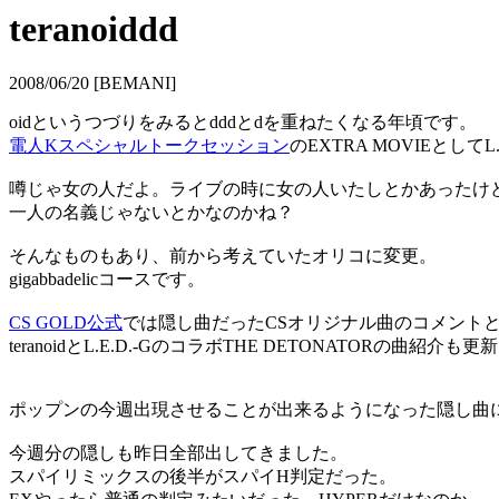
teranoiddd
2008/06/20 [BEMANI]
oidというつづりをみるとdddとdを重ねたくなる年頃です。
電人Kスペシャルトークセッション
のEXTRA MOVIEとしてL
噂じゃ女の人だよ。ライブの時に女の人いたしとかあったけ
一人の名義じゃないとかなのかね？
そんなものもあり、前から考えていたオリコに変更。
gigabbadelicコースです。
CS GOLD公式
では隠し曲だったCSオリジナル曲のコメント
teranoidとL.E.D.-GのコラボTHE DETONATORの曲紹介
ポップンの今週出現させることが出来るようになった隠し曲にもter
今週分の隠しも昨日全部出してきました。
スパイリミックスの後半がスパイH判定だった。