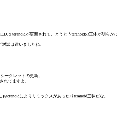
.E.D. x teranoidが更新されて、とうとうteranoidの正体が
ど対談は違いましたね。
とシークレットの更新。
も更新されてますよ。
anoidによりリミックスがあったりteranoid三昧だな。