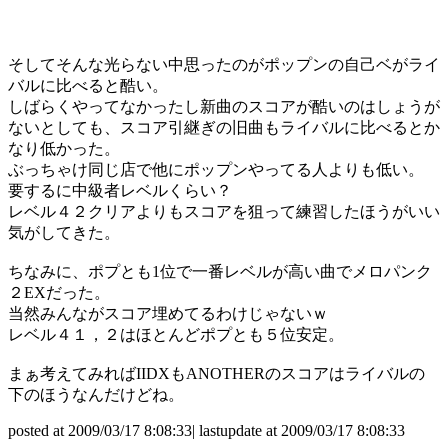
そしてそんな光らない中思ったのがポップンの自己ベがライ
バルに比べると酷い。
しばらくやってなかったし新曲のスコアが酷いのはしょうが
ないとしても、スコア引継ぎの旧曲もライバルに比べるとか
なり低かった。
ぶっちゃけ同じ店で他にポップンやってる人よりも低い。
要するに中級者レベルくらい？
レベル４２クリアよりもスコアを狙って練習したほうがいい
気がしてきた。
ちなみに、ポプとも1位で一番レベルが高い曲でメロパンク
２EXだった。
当然みんながスコア埋めてるわけじゃないｗ
レベル４１，２はほとんどポプとも５位安定。
まぁ考えてみればIIDXもANOTHERのスコアはライバルの
下のほうなんだけどね。
posted at 2009/03/17 8:08:33| lastupdate at 2009/03/17 8:08:33