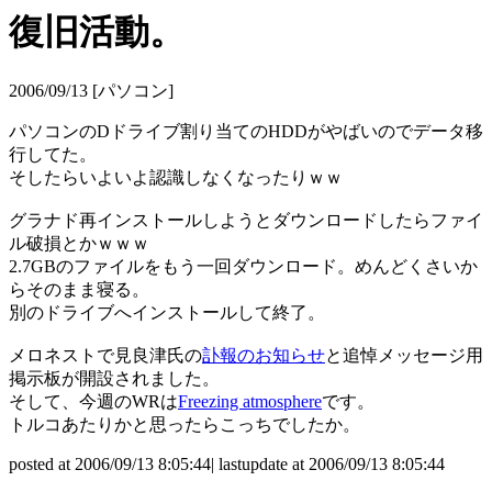
復旧活動。
2006/09/13 [パソコン]
パソコンのDドライブ割り当てのHDDがやばいのでデータ移
行してた。
そしたらいよいよ認識しなくなったりｗｗ
グラナド再インストールしようとダウンロードしたらファイ
ル破損とかｗｗｗ
2.7GBのファイルをもう一回ダウンロード。めんどくさいか
らそのまま寝る。
別のドライブへインストールして終了。
メロネストで見良津氏の
訃報のお知らせ
と追悼メッセージ用
掲示板が開設されました。
そして、今週のWRは
Freezing atmosphere
です。
トルコあたりかと思ったらこっちでしたか。
posted at 2006/09/13 8:05:44| lastupdate at 2006/09/13 8:05:44