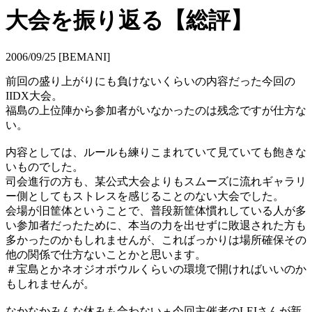
大会を振り返る【総評】
2006/09/25 [BEMANI]
前回の盛り上がりにも負けないくらいの内容だった今回の
IIDX大会。
福島の上位陣から参加者がいなかったのは残念ですが仕方な
い。
内容としては、ルールも練りこまれていて見ていても飽きな
いものでした。
司会進行の方も、某公式大会よりもスムーズに流れギャラリ
ー側としてもストレスを感じることのない大会でした。
会場が旧筐体ということで、普段新筐体慣れしている人が多
い参加者だったために、本当の力を出せずに敗退された方も
多かったのかもしれませんが、こればっかりは場所確保その
他の関係で仕方ないことかと思います。
＃宝島とかネオジオボウルくらいの環境で開ければいいのか
もしれませんが。
なかなかみんな休みも合わない＋今回主催者のLEIさんが新