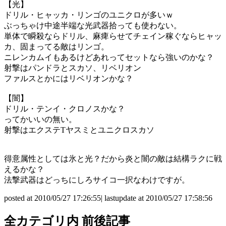
【光】
ドリル・ヒャッカ・リンゴのユニクロが多いｗ
ぶっちゃけ中途半端な光武器拾っても使わない。
単体で瞬殺ならドリル、麻痺らせてチェイン稼ぐならヒャッ
カ、固まってる敵はリンゴ。
ニレンカムイもあるけどあれってセットなら強いのかな？
射撃はパンドラとスカソ、リベリオン
ファルスとかにはリベリオンかな？
【闇】
ドリル・テンイ・クロノスかな？
ってかいいの無い。
射撃はエクステTヤスミとユニクロスカソ
得意属性としては氷と光？だから炎と闇の敵は結構ラクに戦
えるかな？
法撃武器はどっちにしろサイコ一択なわけですが。
posted at 2010/05/27 17:26:55| lastupdate at 2010/05/27 17:58:56
全カテゴリ内 前後記事