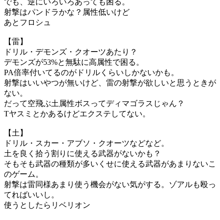
でも、逆にいろいろあっても困る。
射撃はパンドラかな？属性低いけど
あとフロシュ
【雷】
ドリル・デモンズ・クオーツあたり？
デモンズが53%と無駄に高属性で困る。
PA倍率付いてるのがドリルくらいしかないかも。
射撃はいいやつが無いけど、雷の射撃が欲しいと思うときが
ない。
だって空飛ぶ土属性ボスってディマゴラスじゃん？
Tヤスミとかあるけどエクステしてない。
【土】
ドリル・スカー・アブソ・クオーツなどなど。
土を良く拾う割りに使える武器がないかも？
そもそも武器の種類が多いくせに使える武器があまりないこ
のゲーム。
射撃は雷同様あまり使う機会がない気がする。ゾアルも殴っ
てればいいし。
使うとしたらリベリオン