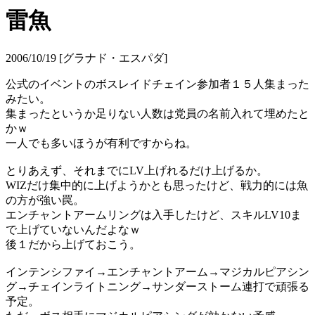
雷魚
2006/10/19 [グラナド・エスパダ]
公式のイベントのボスレイドチェイン参加者１５人集まった
みたい。
集まったというか足りない人数は党員の名前入れて埋めたと
かｗ
一人でも多いほうが有利ですからね。
とりあえず、それまでにLV上げれるだけ上げるか。
WIZだけ集中的に上げようかとも思ったけど、戦力的には魚
の方が強い罠。
エンチャントアームリングは入手したけど、スキルLV10ま
で上げていないんだよなｗ
後１だから上げておこう。
インテンシファイ→エンチャントアーム→マジカルピアシン
グ→チェインライトニング→サンダーストーム連打で頑張る
予定。