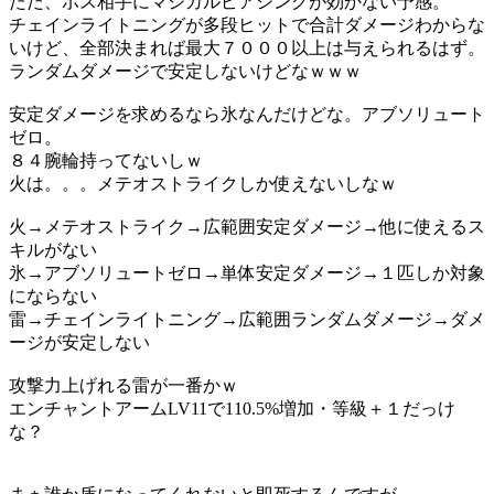
ただ、ボス相手にマジカルピアシングが効かない予感。
チェインライトニングが多段ヒットで合計ダメージわからな
いけど、全部決まれば最大７０００以上は与えられるはず。
ランダムダメージで安定しないけどなｗｗｗ
安定ダメージを求めるなら氷なんだけどな。アブソリュート
ゼロ。
８４腕輪持ってないしｗ
火は。。。メテオストライクしか使えないしなｗ
火→メテオストライク→広範囲安定ダメージ→他に使えるス
キルがない
氷→アブソリュートゼロ→単体安定ダメージ→１匹しか対象
にならない
雷→チェインライトニング→広範囲ランダムダメージ→ダメ
ージが安定しない
攻撃力上げれる雷が一番かｗ
エンチャントアームLV11で110.5%増加・等級＋１だっけ
な？