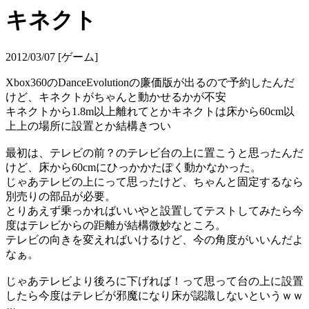
キネクト
2012/03/07 [ゲーム]
Xbox360のDanceEvolutionの廉価版が出るので予約したんだ
けど、キネクトがちゃんと動かせるかが不安
キネクトから1.8m以上離れてとかキネクトは床から60cm以
上上の場所に設置とか結構きつい
最初は、テレビの前？のテレビ台の上に置こうと思ったんだ
けど、床から60cmにひっかかたぽく動かなかった。
じゃあテレビの上にって思ったけど、ちゃんと固定するなら
別売りの部品が必要。
とりあえず乗っかればいいやと設置してテストしてみたら今
度はテレビからの距離が結構微妙なところ。
テレビの向きを変えればいけるけど、今の角度がいいんだよ
なぁ。
じゃあテレビより後ろに下げれば！って思って台の上に設置
したら今度はテレビが邪魔になり床が認識しないというｗｗ