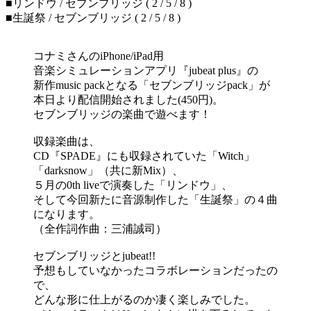
■リンドウ / セブンブリッジ ( 2 / 5 / 8 )
■生誕祭 / セブンブリッジ ( 2 / 5 / 8 )
コナミさんのiPhone/iPad用
音楽シミュレーションアプリ『jubeat plus』の
新作music packとなる「セブンブリッジpack」が
本日より配信開始されました(450円)。
セブンブリッジの楽曲で遊べます！
収録楽曲は、
CD『SPADE』にも収録されていた「Witch」
「darksnow」（共に新Mix）、
５月の0th liveで演奏した「リンドウ」、
そして今回新たに音源制作した「生誕祭」の４曲
になります。
（全作詞作曲：三浦誠司）
セブンブリッジとjubeat!!
予想もしていなかったコラボレーションだったの
で、
どんな形に仕上がるのか凄く楽しみでした。