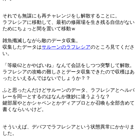
それでも無謀にも再チャレンジをし解散することに。
ラフレシアに移動して、最初の修羅場を生き残る自信がない
ためにちょっと間を置いて移動ｗ
雑魚殲滅しながら敵のデータ収集。
収集したデータは
サルーンのラフレシア
のところ見てくださ
い。
「等級62とかやばいね」なんて会話をしつつ突撃して解散。
ラフレシアの攻略の難しさとデータ収集できたので収穫はあ
ったといえるんではないでしょうか？？
ふと思ったんだけどサルーンのデータ、ラフレシアとヘルバ
レーを同一とするのはなんか微妙に違うような？
鍵部屋やとかシャペンとかディアブロとか召喚も全部含めて
書くならいいけど。
そういえば、デバフでラフレシアという状態異常にかかりま
した。