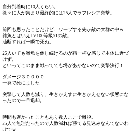
自分到着時に10人くらい。
徐々に人が集まり最終的には25人でラフレシア突撃。
前回も思ったことだけど、ワープする先が敵の大群の中ｗ
雑魚とはいえLV100等級51の敵。
油断すれば一瞬で死ぬ。
25人いても雑魚を倒し続けるのが精一杯な感じで本体に近づ
けず。
といってこのまま戦ってても埒があかないので突撃決行！
ダメージ３００００
一発で死にました
突撃して人数も減り、生きかえすに生きかえせない状態にな
ったので一旦退却。
時間も遅かったこともあり数人ここで離脱。
25人で無理だったので人数減れば勝てる見込みなんてないわ
けでｗ