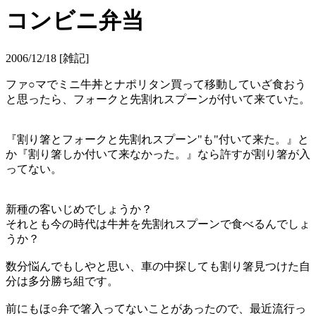
コンビニ弁当
2006/12/18 [雑記]
ファ○マでミニ牛丼とナポリタン買って移動していざ食おう
と思ったら、フォークと先割れスプーンが付いて来ていた。
『割り箸とフォークと先割れスプーン"も"付いて来た。』と
か『割り箸しか付いて来なかった。』なら許すが割り箸が入
ってない。
新種の客いじめでしょうか？
それとも今の時代は牛丼を先割れスプーンで食べるんでしょ
うか？
数分悩んでもしやと思い、車の中探しても割り箸見つけた自
分は多分勝ち組です。
前にもほ○弁で箸入ってないことがあったので、最近流行っ