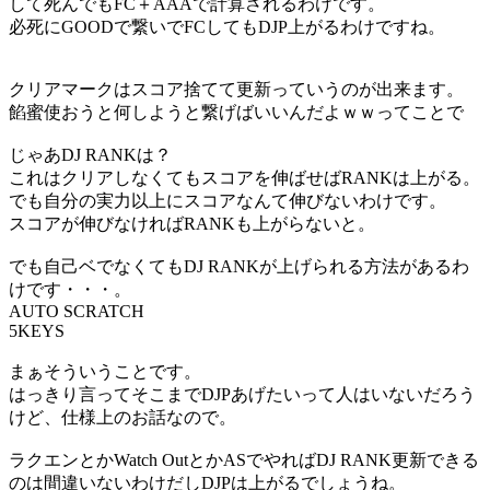
して死んでもFC＋AAAで計算されるわけです。
必死にGOODで繋いでFCしてもDJP上がるわけですね。
クリアマークはスコア捨てて更新っていうのが出来ます。
餡蜜使おうと何しようと繋げばいいんだよｗｗってことで
じゃあDJ RANKは？
これはクリアしなくてもスコアを伸ばせばRANKは上がる。
でも自分の実力以上にスコアなんて伸びないわけです。
スコアが伸びなければRANKも上がらないと。
でも自己ベでなくてもDJ RANKが上げられる方法があるわ
けです・・・。
AUTO SCRATCH
5KEYS
まぁそういうことです。
はっきり言ってそこまでDJPあげたいって人はいないだろう
けど、仕様上のお話なので。
ラクエンとかWatch OutとかASでやればDJ RANK更新できる
のは間違いないわけだしDJPは上がるでしょうね。