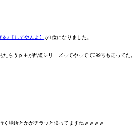
げる♪【してやんよ】
が1位になりました。
見たらうｐ主が酷道シリーズってやってて399号も走ってた。
で行く場所とかがチラッと映ってますねｗｗｗｗ