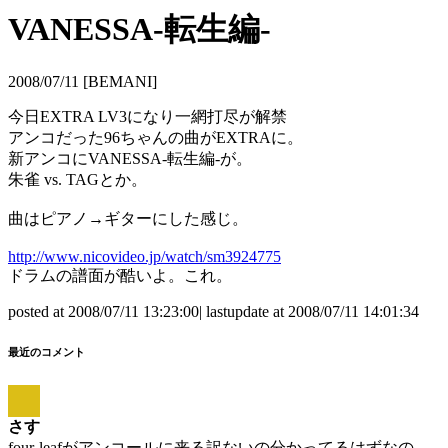
VANESSA-転生編-
2008/07/11 [BEMANI]
今日EXTRA LV3になり一網打尽が解禁
アンコだった96ちゃんの曲がEXTRAに。
新アンコにVANESSA-転生編-が。
朱雀 vs. TAGとか。
曲はピアノ→ギターにした感じ。
http://www.nicovideo.jp/watch/sm3924775
ドラムの譜面が酷いよ。これ。
posted at 2008/07/11 13:23:00| lastupdate at 2008/07/11 14:01:34
最近のコメント
さす
four-leafがアンコールに来る訳ないの分かってるはずなの