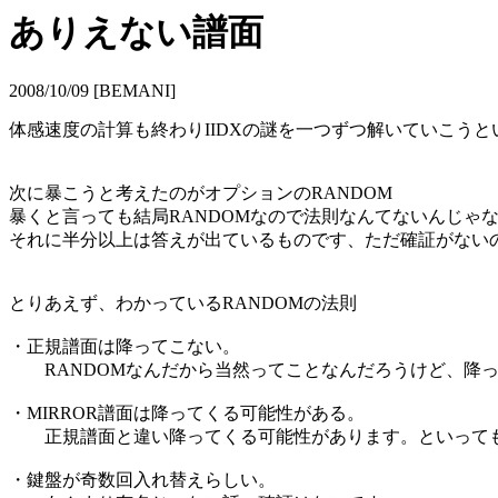
ありえない譜面
2008/10/09 [BEMANI]
体感速度の計算も終わりIIDXの謎を一つずつ解いていこう
次に暴こうと考えたのがオプションのRANDOM
暴くと言っても結局RANDOMなので法則なんてないんじゃ
それに半分以上は答えが出ているものです、ただ確証がない
とりあえず、わかっているRANDOMの法則
・正規譜面は降ってこない。
RANDOMなんだから当然ってことなんだろうけど、降っ
・MIRROR譜面は降ってくる可能性がある。
正規譜面と違い降ってくる可能性があります。といっても
・鍵盤が奇数回入れ替えらしい。