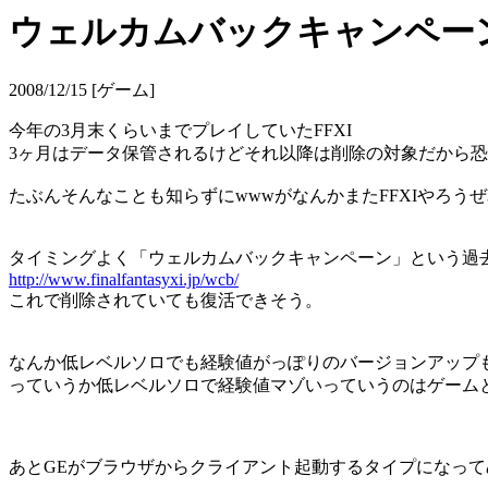
ウェルカムバックキャンペー
2008/12/15 [ゲーム]
今年の3月末くらいまでプレイしていたFFXI
3ヶ月はデータ保管されるけどそれ以降は削除の対象だから
たぶんそんなことも知らずにwwwがなんかまたFFXIやろう
タイミングよく「ウェルカムバックキャンペーン」という過
http://www.finalfantasyxi.jp/wcb/
これで削除されていても復活できそう。
なんか低レベルソロでも経験値がっぽりのバージョンアップ
っていうか低レベルソロで経験値マゾいっていうのはゲーム
あとGEがブラウザからクライアント起動するタイプになっ