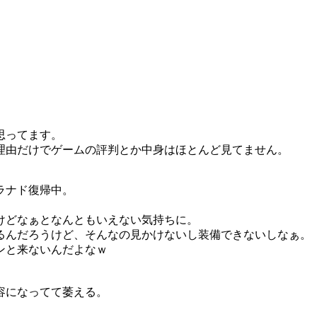
思ってます。
理由だけでゲームの評判とか中身はほとんど見てません。
ラナド復帰中。
けどなぁとなんともいえない気持ちに。
るんだろうけど、そんなの見かけないし装備できないしなぁ。
ンと来ないんだよなｗ
容になってて萎える。