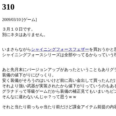
310
2009/03/10 [ゲーム]
３月１０日です。
別にネタはありません。
いまさらながら
シャイニングフォースフェザー
を買おうかと
シャイニングフォースシリーズは全部やってるからっていう
あと先月末にバージョンアップがあったということもありグ
装備の値下がりにびっくり。
安く装備がそろうのはいいけど前に高い金出して買ったんだ
それより強い武器が実装されたから値下がりっていうのもあ
グラナドって等級ゲームだから装備の補正見てもいまいちピ
そんなに違わないんじゃ？って思うｗｗ
それと当たり前っちゃ当たり前だけど課金アイテム前提の内