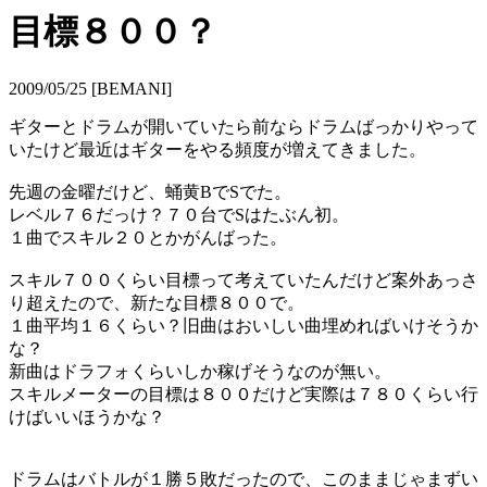
目標８００？
2009/05/25 [BEMANI]
ギターとドラムが開いていたら前ならドラムばっかりやって
いたけど最近はギターをやる頻度が増えてきました。
先週の金曜だけど、蛹黄BでSでた。
レベル７６だっけ？７０台でSはたぶん初。
１曲でスキル２０とかがんばった。
スキル７００くらい目標って考えていたんだけど案外あっさ
り超えたので、新たな目標８００で。
１曲平均１６くらい？旧曲はおいしい曲埋めればいけそうか
な？
新曲はドラフォくらいしか稼げそうなのが無い。
スキルメーターの目標は８００だけど実際は７８０くらい行
けばいいほうかな？
ドラムはバトルが１勝５敗だったので、このままじゃまずい