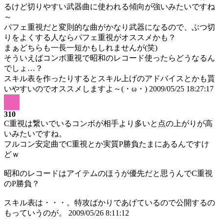
るけど切りやすい武器曲に使われる傾向が強いみたいですね
～
パフェ重視だと変則的な曲がかなり武器になるので、ぶつ切
りをよくする人ならパフェ重視がオススメかも？
まぁどちらも一長一短かもしれませんが(笑)
そういえばコンボ重視で昭和のレコード使ったらどうなるん
でしょ…？
スキル表を作ったりするとスキル上げのアドバイスとかも貰
いやすいのでオススメしますよ～(・ω・)
2009/05/25 18:27:17
310
C重視は繋いでいるコンボが相手より多いと点の上がりが高
いみたいですね。
フルコン安定曲でC重視とか実質P勝負たまにあるんですけ
どｗ
昭和のレコードはアイテムのほうが優先だと思うんでC重視
のP勝負？
スキル表は・・・。特攻ばかりであげているので公開するの
もっていうのが。
2009/05/26 8:11:12