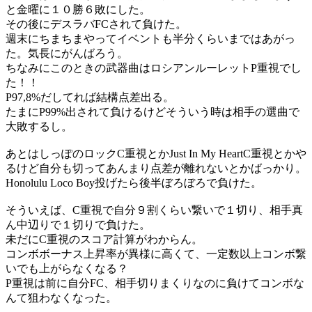
と金曜に１０勝６敗にした。
その後にデスラバFCされて負けた。
週末にちまちまやってイベントも半分くらいまではあがっ
た。気長にがんばろう。
ちなみにこのときの武器曲はロシアンルーレットP重視でし
た！！
P97,8%だしてれば結構点差出る。
たまにP99%出されて負けるけどそういう時は相手の選曲で
大敗するし。
あとはしっぽのロックC重視とかJust In My HeartC重視とかや
るけど自分も切ってあんまり点差が離れないとかばっかり。
Honolulu Loco Boy投げたら後半ぼろぼろで負けた。
そういえば、C重視で自分９割くらい繋いで１切り、相手真
ん中辺りで１切りで負けた。
未だにC重視のスコア計算がわからん。
コンボボーナス上昇率が異様に高くて、一定数以上コンボ繋
いでも上がらなくなる？
P重視は前に自分FC、相手切りまくりなのに負けてコンボな
んて狙わなくなった。