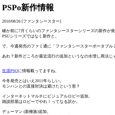
PSPo新作情報
2010/08/26 [ファンタシースター]
確か前に7月くらいのファンタシースターシリーズの新作が
PSUシリーズではなく新作と。
で、今週発売のファミ通に「ファンタシースターポータブル
あれ？新作どころか最近流行の追加というなの水増し商法じ
生涯PSO
に情報載ってますね。
今冬発売とはいえ2011年らしい。
モンハンとの直接対決は避けたという形？
インターネットマルチにビジュアルロビー追加。
雑談部屋はロビーでやれ！ってなる訳か。
デューマン (新種族)追加。