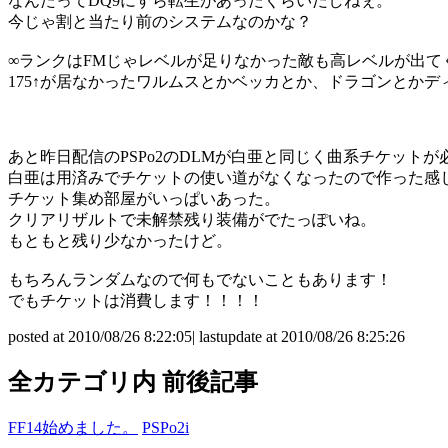
なんたってDQ9にすら転生があったくらいだしねぇ。
今じゃ割と当たり前のシステムなのかな？
∞ランクはFMじゃレベルが足りなかった敵も高レベルが出て
175↑が居なかったワルムスとかベッカとか、ドラゴンとかデ
あと昨日配信のPSPo2のDLMが白亜と同じく曲系チケット
白亜は用済みでチケットの使い道がなくなったので作った感
チケット集め部屋がいっぱいあった。
クリアリザルトで未解禁残り装備がでたっぽいね。
もともと残り少なかったけど。
もちろんランダムなので何もでないこともあります！
でもチケットは消費します！！！！
posted at 2010/08/26 8:22:05| lastupdate at 2010/08/26 8:25:26
全カテゴリ内 前後記事
FF14始めました。
PSPo2i