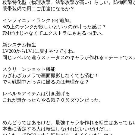
攻撃特化型（物理攻撃、法撃攻撃が高い）らしい。防御回避
眼帯装備で厨二ご用達になるか？
インフィニティランク (∞) 追加。
Sの上のランクが欲しいというのが叶った感じ？
FMだけじゃなくてエクストラにもあるっぽい。
新システム転生
LV200からLV1に戻すやつですね。
同じレベルで違うステータスのキャラが作れる＝チートでス
スクリーンショット機能
わざわざカメラで画面撮影しなくても済む！
でも戦闘中とっさに撮るのは無理かな？
レベル＆アイテムは引き継げる
これが無かったらやる気７０％ダウンだった。
めんどうではあるけど、最強キャラを作れる転生はあっても
本当に否定する人は転生しなければいいだけだし。