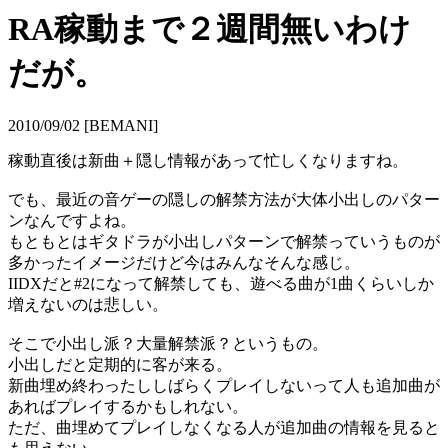
RA稼動まで２週間無いわけ
だが。
2010/09/02 [BEMANI]
稼動直後は新曲＋隠し情報があって忙しくなりますね。
でも、最近の音ゲーの隠しの解禁方法が大体小出しのパター
ンなんですよね。
もともとはギタドラが小出しパターンで解禁っていうものが
多かったイメージだけど今はみんなそんな感じ。
IIDXだと#2になって解禁しても、遊べる曲が1曲くらいしか
増えないのは悲しい。
そこで小出し派？大量解禁派？というもの。
小出しだと定期的に客が来る。
新曲埋め終わったししばらくプレイしないって人も追加曲が
あればプレイするかもしれない。
ただ、曲埋めてプレイしなくなる人が追加曲の情報を見ると