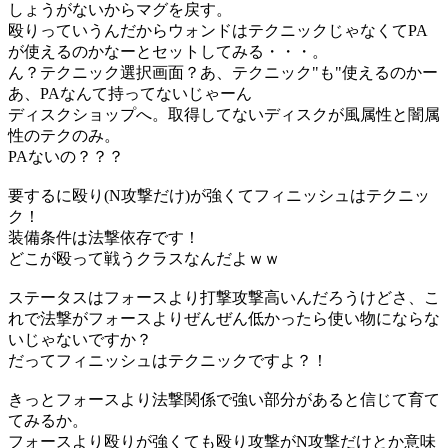
しょうがないからマグを戻す。
殴りっていうんだからウォンドはテクニックじゃなくてPA
が使えるのかなーとセットしてみる・・・。
ん？テクニック選択画面？あ、テクニック"も"使えるのかー
あ、PAなんて持ってないじゃーん
ディスクショップへ。取得してないディスクが風属性と闇属
性のテクのみ。
PAないの？？？
要するに殴り(N攻撃だけ)が強くてフィニッシュはテクニッ
ク！
装備条件は法撃依存です！
どこが殴って戦うクラスなんだよｗｗ
ステータスはフォースより打撃攻撃高いんだろうけどさ、こ
れで法撃がフォースよりぜんぜん低かったら使い物にならな
いじゃないですか？
だってフィニッシュはテクニックですよ？！
きっとフォースより法撃関係で強い部分があると信じて育て
てみるか。
フォースより殴りが強くても殴り攻撃がN攻撃だけとか意味