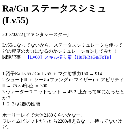
Ra/Gu ステータスシミュ
(Lv55)
2013/02/22 [ファンタシースター]
Lv55になってないから、ステータスシミュレータを使って
どの程度の火力になるのかシミュレーションしてみた！
関連記事：
【Lv60】スキル振り案【HuFi/RaGu/FoTe】
1.沼子Ra Lv55 / Gu Lv55 ＋ マグ射撃力150 → 914
2.シュートⅢ ＋ ソール(ファング or マイザー) ＋ アビリティ
Ⅲ → 75 × 4部位 ＝ 300
3.ヴァーダーユニットセット → 45？ 上がって60になったと
か？
1+2+3+武器の性能
ホーリーレイで大体2180くらいかなー。
フレイムビジットだったら2200超えるなー。持ってないけ
ど。