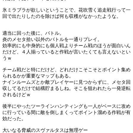
氷ミラブラが欲しいということで、花吹雪く追走戦行って一
回で出たりしたのを除けば何も収穫がなかったような。
適当に回った後に、バトル。
炎のメセタ拾い以外のバトルを一通りプレイ。
効率的にも中身的にも個人戦よりチーム戦のほうが面白いん
だけど、４人揃っていると作戦が言いたくても言えないとい
うｗ
チーム戦だと特にだけど、どれだけこそこそとポイント集め
られるかが重要なマップもある。
ナインルームズとか敵プレイヤーに見つからずに、メセタ回
収してるだけで結構貯まるしね。そこを狙われたら一発逆転
されるけどｗ
後半にやったツーラインハンティングも一人がベースに攻め
に行っている間に敵を倒しまくってポイント溜める作戦が有
効だった。
大いなる脅威のスヴァルタスは無理ゲー