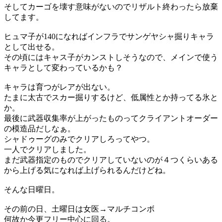
そしてカーゴを壊す意味がないのでリザルト終わったら放棄
してます。
ヒュマ子が140になればインフラでサンゲヤシャ掘りキャラ
として出せる。
その頃にはキャス子がカンストしそうなので、メインで使う
キャラとして変わっているかも？
キャラは育つがレアが出ない。
たまに太古でスカー掘りするけど、低属性とか持ってる氷と
か。
最後に武器収集率が上がったものってクライアントオーダー
の模造品だしなぁ。
シャドゥーグのみでクリアしろってやつ。
一人でクリアしました。
まだ武器指定のものでクリアしていないのが４つくらいある
から上げる気になれば上げられるんだけどね。
そんな日曜日。
その前の日、土曜日は女医→マルチコンボ
何故か今更フリー中心に回る。