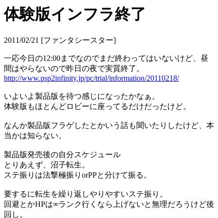
体験版インフラ終了
2011/02/21 [ファンタシースター]
一応今日の12:00までなのでまだ終わってはいないけど、昼
間はやらないので昨日の夜で実質終了。
http://www.psp2infinity.jp/pc/trial/information/20110218/
いよいよ製品版を待つ感じになったかなぁ。
体験版もほとんどロビーに座ってるだけだったけど。
なんか製品版フラゲしたとかいう話も聞いたりしたけど、本
当かは知らない。
製品版発売後の自分スケジュール
とりあえず、沼子転生。
ステ振りは法撃極振りorPPと分けて振る。
要するに転生を繰り返しやりやすいステ振り。
回避とかHPは∞ランク行くなら上げないと無理だろうけど後
回し。