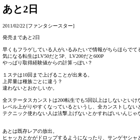
あと2日
2011/02/22 [ファンタシースター]
発売まであと2日
早くもフラゲしている人がいるみたいで情報がちらほらでて
気になる転生はLV50だと5P、LV200だと600P
やっぱり取得経験値からの計算っぽい？
１ステは10回まで上げることが出来る。
上昇量は種族ごとに違う？
違わないとおかしいか。
全ステータスカンストは200転生でも5回以上はしないといけ
レベル上がりやすくなっているというし、全カンストしない
テクニック使わない人は法撃上げないとかすればいいんじゃ
あとは既存レアの放出。
ヒャッカとかがドロップするようになったり、サンゲヤシャ